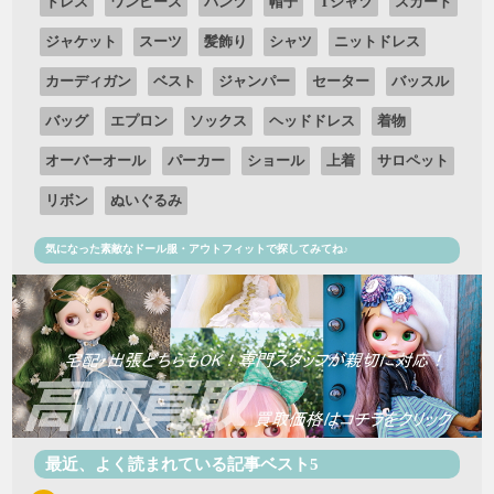
ドレス
ワンピース
パンツ
帽子
Tシャツ
スカート
ジャケット
スーツ
髪飾り
シャツ
ニットドレス
カーディガン
ベスト
ジャンパー
セーター
バッスル
バッグ
エプロン
ソックス
ヘッドドレス
着物
オーバーオール
パーカー
ショール
上着
サロペット
リボン
ぬいぐるみ
気になった素敵なドール服・アウトフィットで探してみてね♪
最近、よく読まれている記事ベスト5