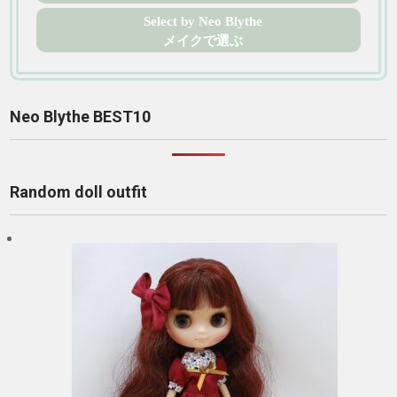
Select by Neo Blythe
メイクで選ぶ
Neo Blythe BEST10
Random doll outfit