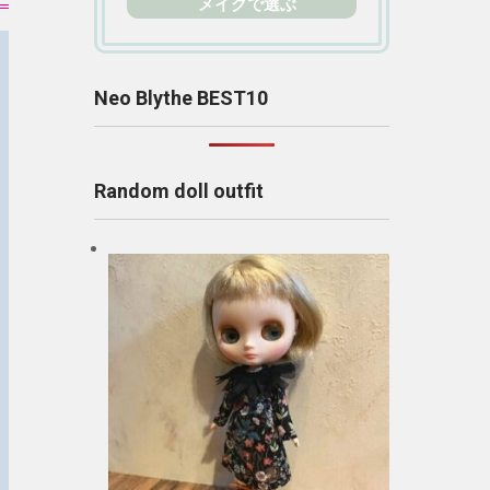
メイクで選ぶ
Neo Blythe BEST10
Random doll outfit