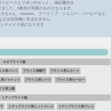
クのワンピースとリボンのセット 。保証書付き
りました。6枚目の写真のものとなります。
リカちゃん、momoko、プーリップ、ジェニー、バービーなど
などは出品物に含まれません。
ハンドメイド品になります。
ネオブライス服
イス用パンツ
ブライス用帽子
ブライス用スカート
ス用ジャケット
ブライス用シャツ
ブライス用セーター
イス用上着
ミディブライス服
下
ミディブライス用ニットドレス
ミディブライス用ドレス