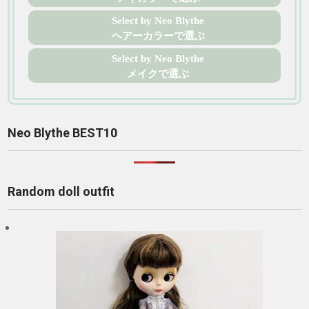
Select by Neo Blythe
ヘアーカラーで選ぶ
Select by Neo Blythe
メイクで選ぶ
Neo Blythe BEST10
Random doll outfit