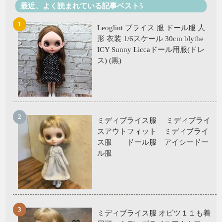
最近、よく読まれている記事ベスト5
Leoglint ブライス 服 ドール服 人
形 衣装 1/6スケール 30cm blythe
ICY Sunny Liccaドール用服(ドレ
ス) (黒)
ミディブライス服 ミディブライ
スアウトフィット ミディブライ
ス服 ドール服 アイシードー
ル服
ミディブライス服 オビツ１１も着