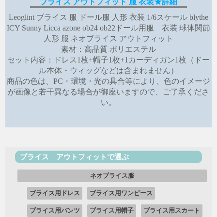
ブライス アウトフィット 服 衣装★詳細
Leoglint ブライス 服 ドール服 人形 衣装 1/6スケール blythe
ICY Sunny Licca azone ob24 ob22ドール用服 衣装 球体関節
人形 服 ネオブライス アウトフィット
素材：高品質 ポリエステル
セット内容：ドレス1枚+帽子1枚+1カーディガン1枚（ドー
ル本体・ウィッグなどは含まれません）
商品の色は、PC・環境・光の具合等により、色のイメージ
が画像と若干異なる場合が御座いますので、ご了承くださ
い。
ブライス アウトフィットで選ぶ
ネオブライス服
ブライス用ドレス
ブライス用ワンピース
ブライス用パンツ
ブライス用帽子
ブライス用スカート