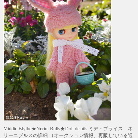
Middie Blythe★Nerini Bulls★Doll details ミディブライス ネ
リーニブルスの詳細 （オークション情報、再販している通