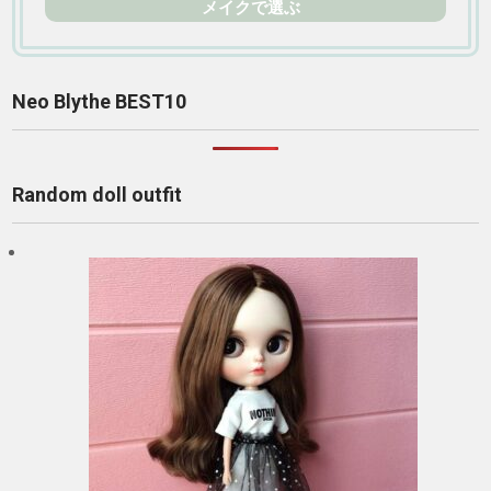
メイクで選ぶ
Neo Blythe BEST10
Random doll outfit