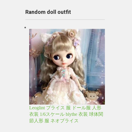
Random doll outfit
Leoglint ブライス 服 ドール服 人形
衣装 1/6スケール blythe 衣装 球体関
節人形 服 ネオブライス