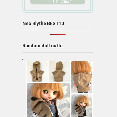
メイクで選ぶ
Neo Blythe BEST10
Random doll outfit