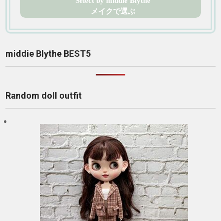
Select by middie Blythe
メイクで選ぶ
middie Blythe BEST5
Random doll outfit