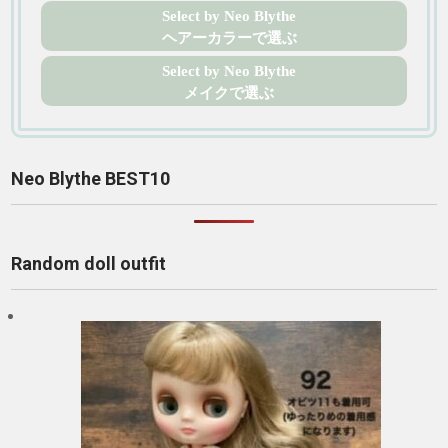
Select by Neo Blythe
ヘアーカラーで選ぶ
Select by Neo Blythe
メイクで選ぶ
Neo Blythe BEST10
Random doll outfit