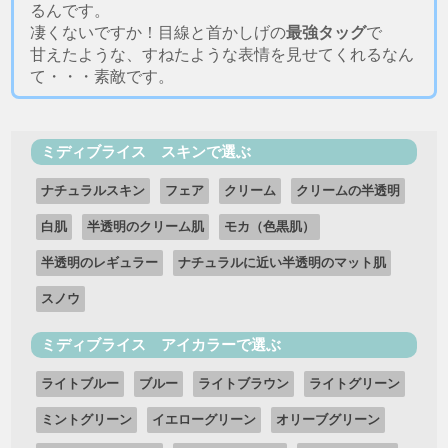
るんです。
凄くないですか！目線と首かしげの
最強タッグ
で
甘えたような、すねたような表情を見せてくれるなん
て・・・素敵です。
ミディブライス スキンで選ぶ
ナチュラルスキン
フェア
クリーム
クリームの半透明
白肌
半透明のクリーム肌
モカ（色黒肌）
半透明のレギュラー
ナチュラルに近い半透明のマット肌
スノウ
ミディブライス アイカラーで選ぶ
ライトブルー
ブルー
ライトブラウン
ライトグリーン
ミントグリーン
イエローグリーン
オリーブグリーン