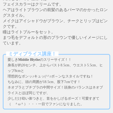
フェイスカラーはクリームです。
ヘアはライトブラウンの前髪のあるパーマのかかったロン
グスタイル。
メイクはアイシャドウがブラウン、チークとリップはピン
クです。
瞳はライトブルーをセット。
まつ毛をデフォルトの形のブラウンで優しいイメージにし
ています。
ミディブライス講座！
愛しき
Middie Blythe
のスリーサイズ！！
身長が約20センチ、上からバスト8.5cm、ウエスト5.5cm、ヒ
ップ8cmと
理想的なボンッ♪キュッ(^^♪ボ～ンなスタイルですね！
ちなみに、頭の周囲が18.5cm、股下7cmです！
ネオブラとプチブラの中間サイズ！頭身のバランスはネオブ
ライスとほぼ同じですが、
少しだけ幼い体つきと、首をかしげるポーズ！可愛すぎて
（ ＾ω＾）・・・一目でファンになりました。