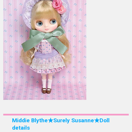
Middie Blythe★Surely Susanne★Doll
details