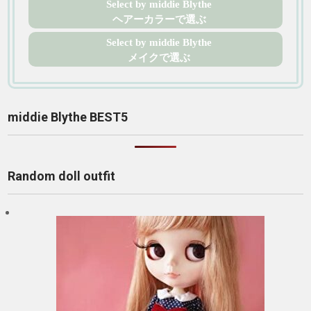
Select by middie Blythe
ヘアーカラーで選ぶ
Select by middie Blythe
メイクで選ぶ
middie Blythe BEST5
Random doll outfit