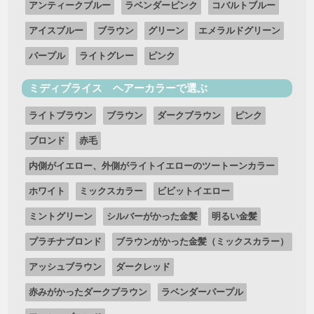
アンティークブルー
ラベンダーピンク
コバルトブルー
アイスブルー
ブラウン
グリーン
エメラルドグリーン
パープル
ライトグレー
ピンク
ミディブライス ヘアーカラーで選ぶ
ライトブラウン
ブラウン
ダークブラウン
ピンク
ブロンド
赤毛
内側がイエロー、外側がライトイエローのツートーンカラー
ホワイト
ミックスカラー
ビビットイエロー
ミントグリーン
シルバーがかった金髪
明るい金髪
プラチナブロンド
ブラウンがかった金髪（ミックスカラー）
アッシュブラウン
ダークレッド
赤みがかったダークブラウン
ラベンダーパープル