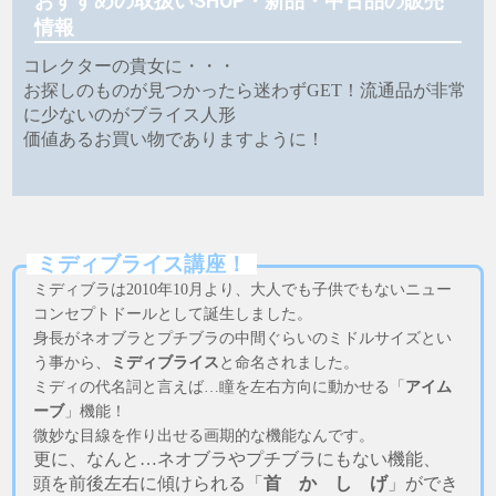
おすすめの取扱いSHOP・新品・中古品の販売
情報
コレクターの貴女に・・・
お探しのものが見つかったら迷わずGET！流通品が非常
に少ないのがブライス人形
価値あるお買い物でありますように！
ミディブライス講座！
ミディブラは2010年10月より、大人でも子供でもないニュー
コンセプトドールとして誕生しました。
身長がネオブラとプチブラの中間ぐらいのミドルサイズとい
う事から、
ミディブライス
と命名されました。
ミディの代名詞と言えば…瞳を左右方向に動かせる「
アイム
ーブ
」機能！
微妙な目線を作り出せる画期的な機能なんです。
更に、なんと…ネオブラやプチブラにもない機能、
頭を前後左右に傾けられる「
首 か し げ
」ができ