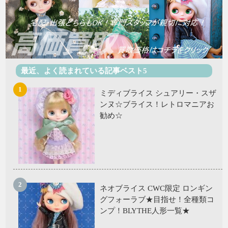
最近、よく読まれている記事ベスト5
ミディブライス シュアリー・スザ
ンヌ☆ブライス！レトロマニアお
勧め☆
ネオブライス CWC限定 ロンギン
グフォーラブ★目指せ！全種類コ
ンプ！BLYTHE人形一覧★