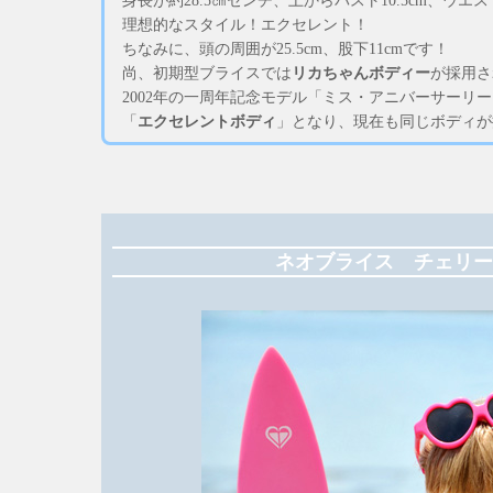
身長が約28.5㎝センチ、上からバスト10.5cm、ウエスト
理想的なスタイル！エクセレント！
ちなみに、頭の周囲が25.5cm、股下11cmです！
尚、初期型ブライスでは
リカちゃんボディー
が採用さ
2002年の一周年記念モデル「ミス・アニバーサーリ
「
エクセレントボディ
」となり、現在も同じボディが
ネオブライス チェリー