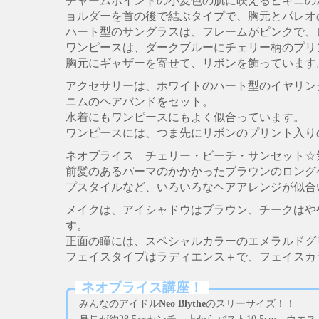
チャームポイントの小麦色の肌に映えるビキニの
ョルダーを首の後で結ぶタイプで、胸元とパレオ
ハート型のサングラスは、フレームがピンクで、
ワンピースは、ダークブルーにチェリー柄のプリ
胸元にギャザーを寄せて、リボンを飾っています
アクセサリーは、ホワイトのハート型のイヤリン
ニムのヘアバンドをセット。
水着にもワンピースにもよく似合っています。
ワンピースには、つま先にリボンのプリント入り
ネオブライス チェリー・ビーチ・サンセット☆
前髪のあるパーマのかかかったブラウンのロング
プスタイルなど、いろいろなヘアアレンジが似合
メイクは、アイシャドウはブラウン、チークはや
す。
正面の瞳には、スペシャルカラーのエメラルドグ
フェイスタイプはラディエンス＋で、フェイスカ
ネオブライス講座！
みんなのアイドル
Neo Blythe
のスリーサイズ！！