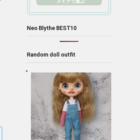
シ
メイクで選ぶ
Neo Blythe BEST10
Random doll outfit