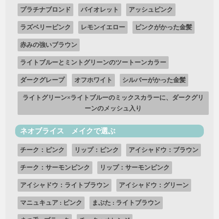
プラチナブロンド
バイオレット
アッシュピンク
ラズベリーピンク
レモンイエロー
ピンクがかった金髪
赤みの強いブラウン
ライトブルーとミントグリーンのツートーンカラー
ダークグレープ
オフホワイト
シルバーがかった金髪
ライトグリーン×ライトブルーのミックスカラーに、ダークグリ
ーンのメッシュ入り
ネオブライス メイクで選ぶ
チーク：ピンク
リップ：ピンク
アイシャドウ：ブラウン
チーク：サーモンピンク
リップ：サーモンピンク
アイシャドウ：ライトブラウン
アイシャドウ：グリーン
マニュキュア : ピンク
まぶた : ライトブラウン