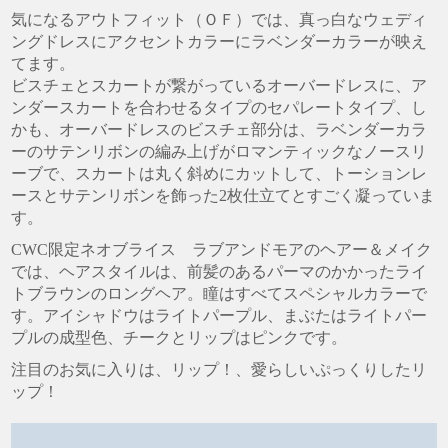
気になるアウトフィット（ＯＦ）では、真っ白なウェディ
ングドレスにアクセントカラーにラベンダーカラーが映え
てます。
ビスチェとスカートが繋がっているオーバードレスに、ア
ンダースカートを合わせるタイプのセパレートタイプ、し
かも、オーバードレスのビスチェ部分は、ラベンダーカラ
ーのサテンリボンの編み上げがロマンティックなノースリ
ーブで、スカートは丸く斜めにカットして、トーションレ
ースとサテンリボンを飾った2枚仕立てとすごく凝っていま
す。
CWC限定ネオブライス ラブアンドモアのヘアー＆メイク
では、ヘアスタイルは、前髪のあるパーマのかかったライ
トブラウンのロングヘア。瞳はすべてスペシャルカラーで
す。アイシャドウはライトパープル、まぶたはライトパー
プルの成型色、チークとリップはピンクです。
注目のお気に入りは、リップ！、愛らしいぷっくりしたリ
ップ！