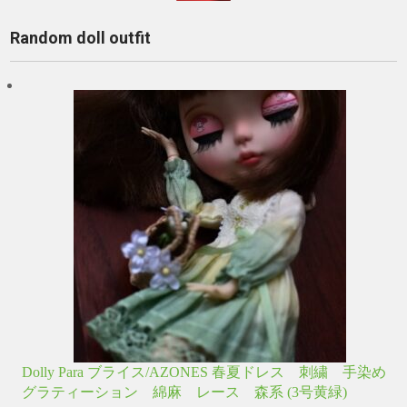
Random doll outfit
Dolly Para ブライス/AZONES 春夏ドレス 刺繍 手染め
グラティーション 綿麻 レース 森系 (3号黄緑)