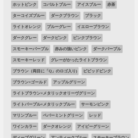
ホットピンク
コバルトブルー
アイスブルー
赤茶
ターコイズブルー
ダークブラウン
ブラック
ライトオレンジ
ブルーグレー
イエローブラウン
ダークグレー
ダークピンク
ピンクブラウン
スモーキーパープル
赤みの強いピンク
ダークパープル
スモーキーレッド
グレーがかったライトブラウン
ブラウン（両目に「Q」のロゴ入り)
ビビッドピンク
ブラウン×ゴールド
アップルグリーン
ライトブラウン×メタリックオリーヴグリーン
ライトパープル×メタリックブルー
サーモンピンク
マリンブルー
ペパーミントグリーン
レッド
ワインカラー
ダークオレンジ
アイビーグリーン
ディープグリーン
アンティークブルー
スモーキーブラウン