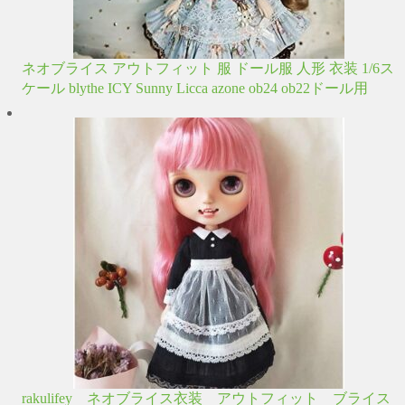
ネオブライス アウトフィット 服 ドール服 人形 衣装 1/6ス
ケール blythe ICY Sunny Licca azone ob24 ob22ドール用
rakulifey ネオブライス衣装 アウトフィット ブライス