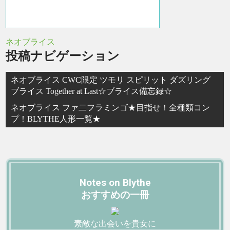
ネオブライス
投稿ナビゲーション
ネオブライス CWC限定 ツモリ スピリット ダズリング
ブライス Together at Last☆ブライス備忘録☆
ネオブライス ファ二フラミンゴ★目指せ！全種類コン
プ！BLYTHE人形一覧★
Notes on Blythe
おすすめの一冊
素敵な出会いを貴女に