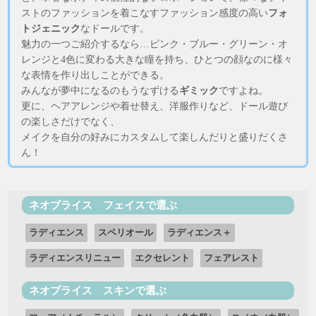
ストのファッションを着こなすファッション感度の高い
フォ
トジェニック
なドールです。
魅力の一つご紹介するなら…ピンク・ブルー・グリーン・オ
レンジと4色に変わる大きな瞳を持ち、ひとつの顔なのに様々
な表情を作り出しことができる。
みんなが夢中になるのもうなずける
ギミック
ですよね。
更に、ヘアアレンジや着せ替え、洋服作りなど、ドール遊び
の楽しさだけでなく、
メイクを自分の好みにカスタムして楽しんだりと盛りだくさ
ん！
ネオブライス フェイスで選ぶ
ラディエンス
スペリオール
ラディエンス＋
ラディエンスリニュー
エクセレント
フェアレスト
ネオブライス スキンで選ぶ