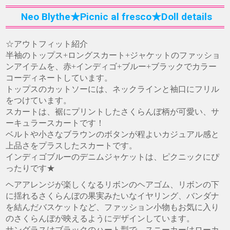
Neo Blythe★Picnic al fresco★Doll details
☆アウトフィット紹介
半袖のトップス+ロングスカート+ジャケットのファッショ
ンアイテムを、赤+インディゴ+ブルー+ブラックでカラー
コーディネートしています。
トップスのカットソーには、ネックラインと袖口にフリル
をつけています。
スカートは、裾にプリントしたさくらんぼ柄が可愛い、サ
ーキュラースカートです！
ベルトや小さなブラウンのボタンが程よいカジュアル感と
上品さをプラスしたスカートです。
インディゴブルーのデニムジャケットは、ピクニックにぴ
ったりです★
ヘアアレンジが楽しくなるリボンのヘアゴム、リボンの下
に揺れるさくらんぼの果実みたいなイヤリング、バンダナ
を結んだバスケットなど、ファッション小物もお気に入り
のさくらんぼが映えるようにデザインしています。
サングラスはブラックのハート型で、スニーカーはローカ