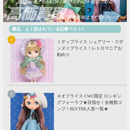
最近、よく読まれている記事ベスト5
ミディブライス シュアリー・スザ
ンヌ☆ブライス！レトロマニアお
勧め☆
ネオブライス CWC限定 ロンギン
グフォーラブ★目指せ！全種類コ
ンプ！BLYTHE人形一覧★