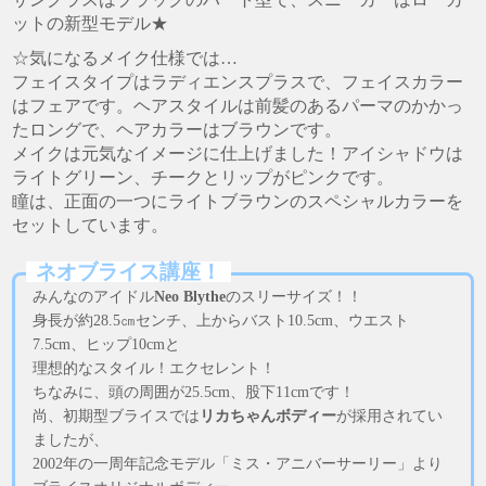
ットの新型モデル★
☆気になるメイク仕様では…
フェイスタイプはラディエンスプラスで、フェイスカラー
はフェアです。ヘアスタイルは前髪のあるパーマのかかっ
たロングで、ヘアカラーはブラウンです。
メイクは元気なイメージに仕上げました！アイシャドウは
ライトグリーン、チークとリップがピンクです。
瞳は、正面の一つにライトブラウンのスペシャルカラーを
セットしています。
ネオブライス講座！
みんなのアイドル
Neo Blythe
のスリーサイズ！！
身長が約28.5㎝センチ、上からバスト10.5cm、ウエスト
7.5cm、ヒップ10cmと
理想的なスタイル！エクセレント！
ちなみに、頭の周囲が25.5cm、股下11cmです！
尚、初期型ブライスでは
リカちゃんボディー
が採用されてい
ましたが、
2002年の一周年記念モデル「ミス・アニバーサーリー」より