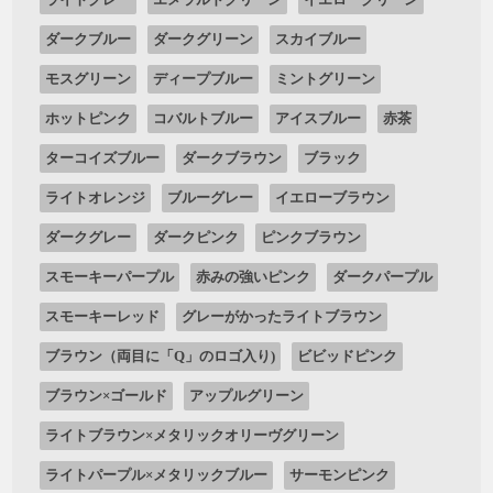
ダークブルー
ダークグリーン
スカイブルー
モスグリーン
ディープブルー
ミントグリーン
ホットピンク
コバルトブルー
アイスブルー
赤茶
ターコイズブルー
ダークブラウン
ブラック
ライトオレンジ
ブルーグレー
イエローブラウン
ダークグレー
ダークピンク
ピンクブラウン
スモーキーパープル
赤みの強いピンク
ダークパープル
スモーキーレッド
グレーがかったライトブラウン
ブラウン（両目に「Q」のロゴ入り)
ビビッドピンク
ブラウン×ゴールド
アップルグリーン
ライトブラウン×メタリックオリーヴグリーン
ライトパープル×メタリックブルー
サーモンピンク