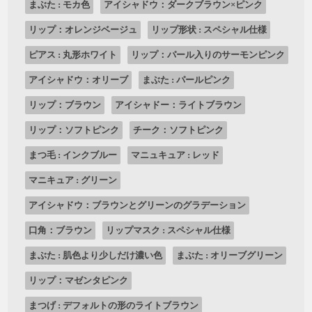
まぶた : モカ色
アイシャドウ：ダークブラウン×ピンク
リップ：オレンジベージュ
リップ形状 : スペシャル仕様
ピアス : 丸形ホワイト
リップ：パール入りのサーモンピンク
アイシャドウ：オリーブ
まぶた : パールピンク
リップ：ブラウン
アイシャドー：ライトブラウン
リップ：ソフトピンク
チーク：ソフトピンク
まつ毛 : インクブルー
マニュキュア : レッド
マニキュア : グリーン
アイシャドウ：ブラウンとグリーンのグラデーション
口角：ブラウン
リップマスク : スペシャル仕様
まぶた : 肌色より少しだけ濃い色
まぶた : オリーブグリーン
リップ：マゼンタピンク
まつげ : デフォルトの形のライトブラウン