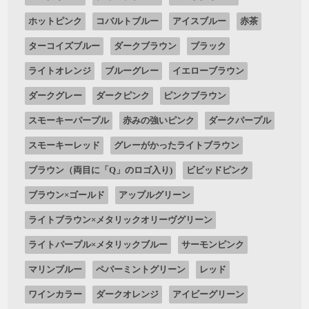
ホットピンク
コバルトブルー
アイスブルー
赤茶
ターコイズブルー
ダークブラウン
ブラック
ライトオレンジ
ブルーグレー
イエローブラウン
ダークグレー
ダークピンク
ピンクブラウン
スモーキーパープル
赤みの強いピンク
ダークパープル
スモーキーレッド
グレーがかったライトブラウン
ブラウン（両目に「Q」のロゴ入り)
ビビッドピンク
ブラウン×ゴールド
アップルグリーン
ライトブラウン×メタリックオリーヴグリーン
ライトパープル×メタリックブルー
サーモンピンク
マリンブルー
ペパーミントグリーン
レッド
ワインカラー
ダークオレンジ
アイビーグリーン