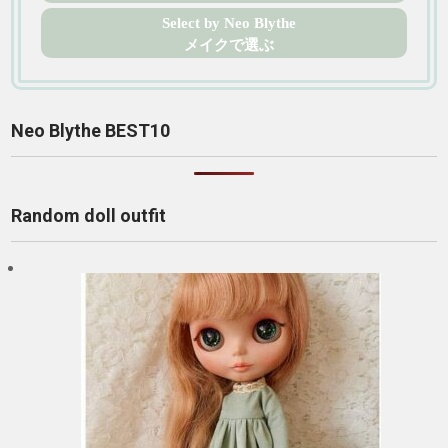
Select by Neo Blythe
メイクで選ぶ
Neo Blythe BEST10
Random doll outfit