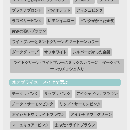
プラチナブロンド
バイオレット
アッシュピンク
ラズベリーピンク
レモンイエロー
ピンクがかった金髪
赤みの強いブラウン
ライトブルーとミントグリーンのツートーンカラー
ダークグレープ
オフホワイト
シルバーがかった金髪
ライトグリーン×ライトブルーのミックスカラーに、ダークグリ
ーンのメッシュ入り
ネオブライス メイクで選ぶ
チーク：ピンク
リップ：ピンク
アイシャドウ：ブラウン
チーク：サーモンピンク
リップ：サーモンピンク
アイシャドウ：ライトブラウン
アイシャドウ：グリーン
マニュキュア : ピンク
まぶた : ライトブラウン