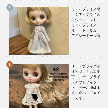
ミディブライス服
ミディブライス
アウトフィット
ミディブライス
服 ドール服
アイシードール服
ミディブライス服
オビツ１１も着用
可 ミディブライ
スアウトフィッ
ト ドール服は１
点１点ハンドメイ
ドです。