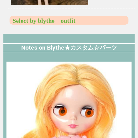
Select by blythe outfit
Notes on Blythe★カスタム☆パーツ