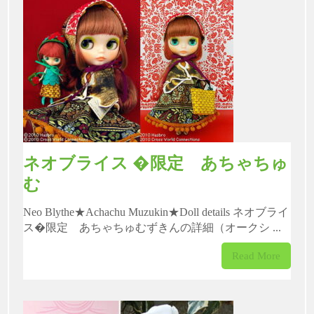
ネオブライス �限定 あちゃちゅ
む
Neo Blythe★Achachu Muzukin★Doll details ネオブライ
ス�限定 あちゃちゅむずきんの詳細（オークシ ...
Read More