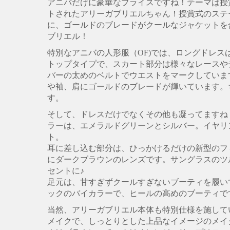
アニバだけに豪華なブライスですね！テーマは授
トされたアリーガブリエルちゃん！授賞式のステ
に、ゴールドのブレードがクールなジャケットを
ブリエル！
特別なアニバの人形服（OF)では、ロングドレ
トップタイプで、スカート部分は様々なレースや
バーの太めのベルトでウエストをマークしていま
や袖、肩にゴールドのブレードが輝いています。
す。
そして、ドレスだけでなくその他も凝ってますね
ラーは、エメラルドグリーンとシルバー。イヤリ
ト。
耳に差し込む部分は、ひっかけるだけの新型のフ
にダークブラウンのレンズです。サングラスのツ
セントに♪
足元は、甘すぎずクールすぎないブーティを履い
ックのバイカラーで、ヒールの高めのブーティで
当然、アリーガブリエル本体も特別仕様を施して
メイクで、しっとりとした上品なイメージのメイ