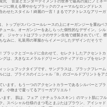
賞式 音楽とエンターテイメントの世界で最高の賞にノミネー
ージに映える華やかなブラックのフォーマルなロングドレス
合わせたスタイル！綺麗の一言！まるでアクトレスなアリーガ
スは、トップがスパンコールレースの上にオーガンジーを重ねベ
チュール、オーガンジーをあしらった個性的なデザイン。シル
す。 ジャケットはブラックのサテン生地で縫製されていて、襟
ちなみに、礼装用の軍服からイメージしたデザインだそうで
！ブラックとゴールドに合わせて、セレクトしたアクセントカ
ングは、大きなエメラルドグリーンのティアドロップをセレク
ィッシュフックタイプです。サングラスは、ブラックフレーム
ルには、ブライスのイニシャル「B」のゴールドプリントをア
ています。もう一つのアクセントカラーであるシルバーとブラ
す。小物まで凝ってるアリーガブリエル！
います。 肌は、フェア（ナチュラルスキン）のマット肌にフル
ク。スペシャル仕様のまつ毛とまぶたはブラウン、アイシャド