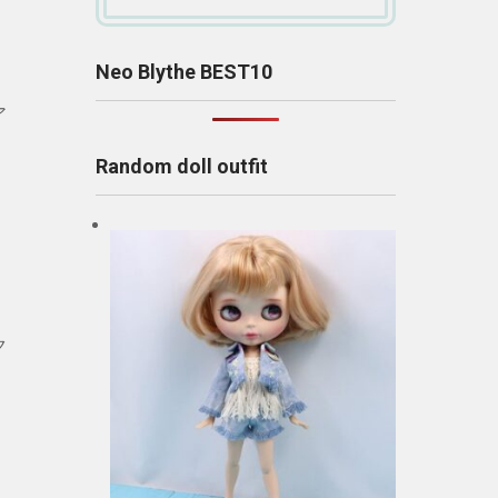
Neo Blythe BEST10
ア
Random doll outfit
ク