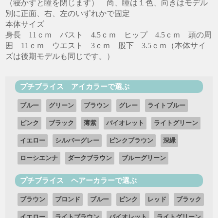
（寝かすと瞳を閉じます） 尚、瞳は１色、向きはモデル
別に正面、右、左のいずれかで固定
本体サイズ
身長 11ｃｍ バスト 4.5ｃｍ ヒップ 4.5ｃｍ 頭の周
囲 11ｃｍ ウエスト 3ｃｍ 股下 3.5ｃｍ（本体サイ
ズは後期モデルも同じです。）
プチブライス アイカラーで選ぶ
ブルー
グリーン
ブラウン
グレー
ライトブルー
ピンク
ブラック
薄紫
バイオレット
ライトグリーン
イエロー
シルバーグレー
ピンクブラウン
深緑
ローシエンナ
ダークブラウン
ブルーグリーン
プチブライス ヘアーカラーで選ぶ
ブラウン
ブロンド
ブルー
ピンク
レッド
ブラック
イエロー
ライトブラウン
バイオレット
ライトグリーン