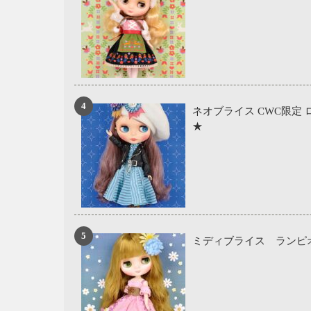
ネオブライス CWC限定
★
ミディブライス ランピ