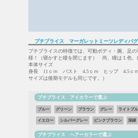
プチブライス マーガレットミーツレディバグ
プチブライスの特徴では、可動ボディ・腕、足の
様！（寝かすと瞳を閉じます） 尚、瞳は１色、
本体サイズ
身長 11ｃｍ バスト 4.5ｃｍ ヒップ 4.5
サイズは後期モデルも同じです。）
プチブライス アイカラーで選ぶ
ブルー
グリーン
ブラウン
グレー
ライトブ
イエロー
シルバーグレー
ピンクブラウン
深緑
プチブライス ヘアーカラーで選ぶ