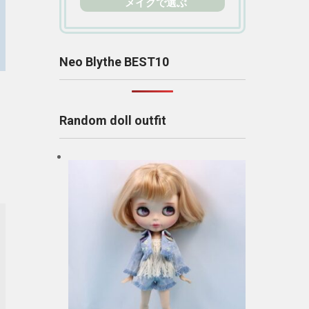
メイクで選ぶ
Neo Blythe BEST10
Random doll outfit