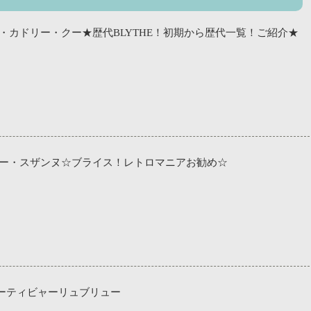
・カドリー・クー★歴代BLYTHE！初期から歴代一覧！ご紹介★
リー・スザンヌ☆ブライス！レトロマニアお勧め☆
ーティビャーリュブリュー