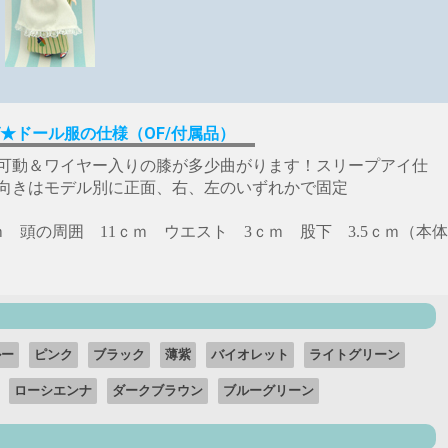
★ドール服の仕様（OF/付属品）
可動＆ワイヤー入りの膝が多少曲がります！スリープアイ仕
向きはモデル別に正面、右、左のいずれかで固定
ｃｍ 頭の周囲 11ｃｍ ウエスト 3ｃｍ 股下 3.5ｃｍ（本体
ルー
ピンク
ブラック
薄紫
バイオレット
ライトグリーン
ローシエンナ
ダークブラウン
ブルーグリーン