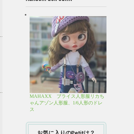
MAHAXX ブライス人形服リカち
ゃんアゾン人形服、1/6人形のドレ
ス
お気に入りのPetitは？