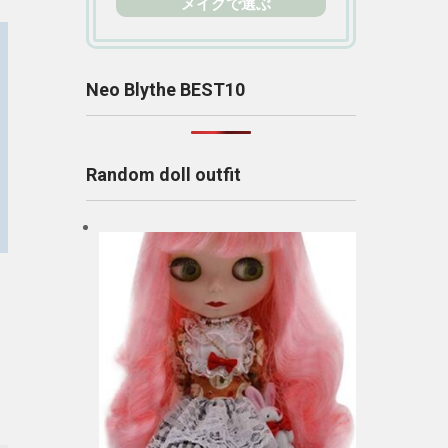
メイクで選ぶ
Neo Blythe BEST10
Random doll outfit