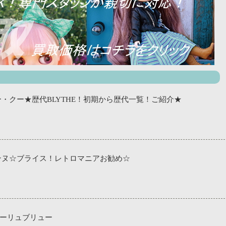
・クー★歴代BLYTHE！初期から歴代一覧！ご紹介★
ンヌ☆ブライス！レトロマニアお勧め☆
ーリュブリュー