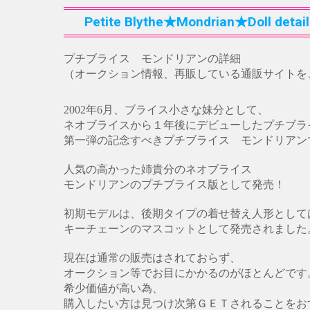
Petite Blythe★Mondrian★Doll detail
プチブライス モンドリアンの詳細
（オークション情報、再販している通販サイトを
2002年6月、ブライス小さな妹分として、
ネオブライスから１年後にデビューしたプチブラ
第一弾の記念すべきプチブライス モンドリアン
人気の高かった姉貴分のネオブライス
モンドリアンのプチブライス版として発売！
初期モデルは、後期タイプの着せ替え人形として
キーチェーンのマスコットとして発売されました
現在は通常の販売はされておらず、
オークション等でお目にかかるのがほとんどです
希少価値が高い為、
購入したい方は見つけ次第ＧＥＴされることをお