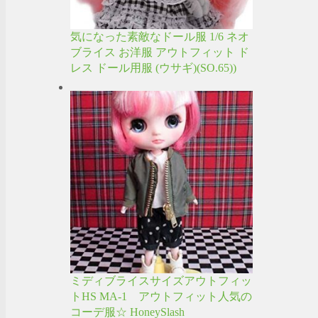
気になった素敵なドール服 1/6 ネオ
ブライス お洋服 アウトフィット ド
レス ドール用服 (ウサギ)(SO.65))
ミディブライスサイズアウトフィッ
トHS MA-1 アウトフィット人気の
コーデ服☆ HoneySlash